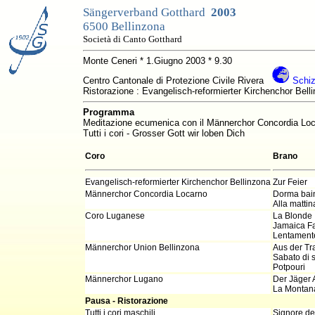
Sängerverband Gotthard
2003
6500 Bellinzona
Società di Canto Gotthard
Monte Ceneri * 1.Giugno 2003 * 9.30
Centro Cantonale di Protezione Civile Rivera
Schiz
Ristorazione : Evangelisch-reformierter Kirchenchor Bell
Programma
Meditazione ecumenica con il Männerchor Concordia Lo
Tutti i cori - Grosser Gott wir loben Dich
Coro
Brano
Evangelisch-reformierter Kirchenchor Bellinzona
Zur Feier
Männerchor Concordia Locarno
Dorma bai
Alla mattin
Coro Luganese
La Blonde
Jamaica Fa
Lentament
Männerchor Union Bellinzona
Aus der Tr
Sabato di 
Potpouri
Männerchor Lugano
Der Jäger 
La Montan
Pausa - Ristorazione
Tutti i cori maschili
Signore de